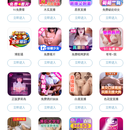
韩国色情
通知公告
韩国色情新闻
通知公告
党建标杆
根据韩国色情 《
师生风采
常雅宁
教学工作
赵君正
学科科研
李安阳
学生工作
熊佳丽