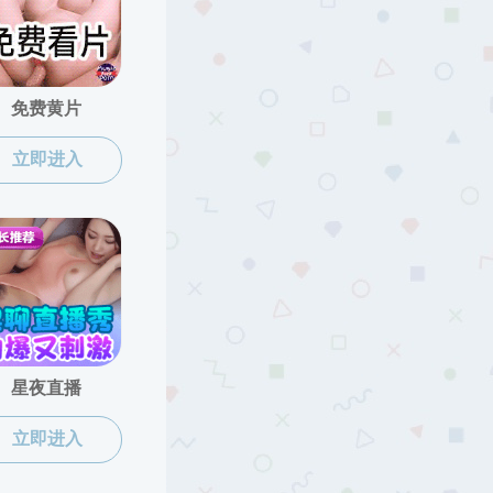
韩国色情
>
招生就业
>
本科招生
2024/12/11
尾页