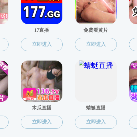
业导师制”系列活动（三十四）—— 搭建师生深度交流桥梁
共1条 1/1
韩国色情
上页
下页