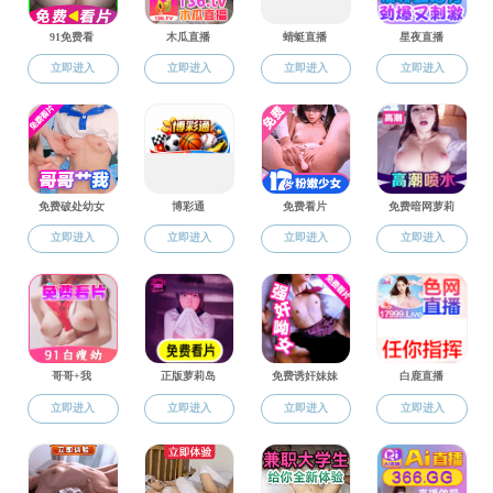
韩国色情
学科科研
韩国色情新闻
通知公告
韩国色情
党建标杆
近日，
202
师生风采
10项，其中杰青
我校唯一一位获批
教学工作
韩国色情高
学科科研
练、专家论证、院
学生工作